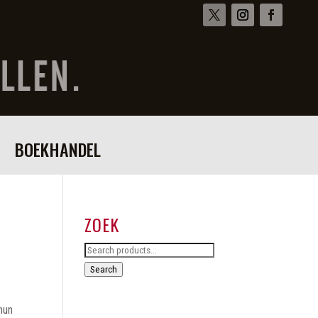
BOEKHANDEL
ZOEK
Search
for:
Search
 hun