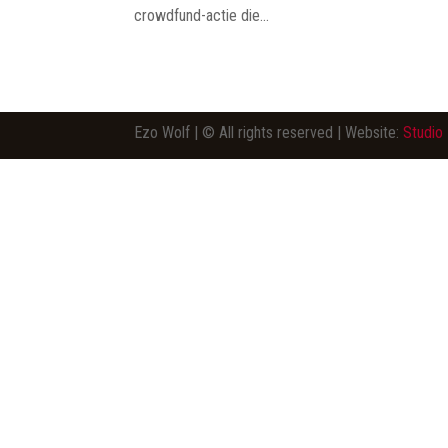
crowdfund-actie die...
Ezo Wolf | © All rights reserved | Website:
Studio 