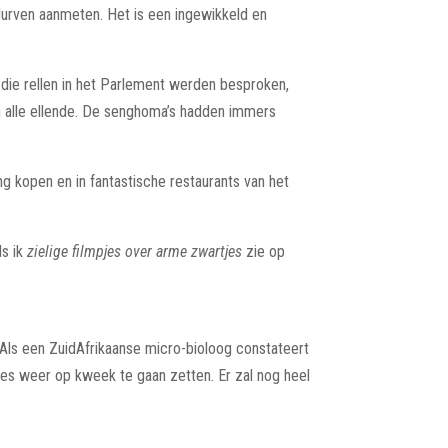
a durven aanmeten. Het is een ingewikkeld en
en die rellen in het Parlement werden besproken,
an alle ellende. De senghoma’s hadden immers
ng kopen en in fantastische restaurants van het
ls ik
zielige
filmpjes over arme zwartjes
zie op
. Als een ZuidAfrikaanse micro-bioloog constateert
lles weer op kweek te gaan zetten. Er zal nog heel