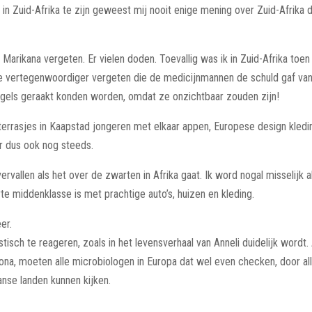
ar in Zuid-Afrika te zijn geweest mij nooit enige mening over Zuid-Afrik
n Marikana vergeten. Er vielen doden. Toevallig was ik in Zuid-Afrika to
zwarte vertegenwoordiger vergeten die de medicijnmannen de schuld gaf v
ogels geraakt konden worden, omdat ze onzichtbaar zouden zijn!
de terrasjes in Kaapstad jongeren met elkaar appen, Europese design kledi
ur dus ook nog steeds.
rvallen als het over de zwarten in Afrika gaat. Ik word nogal misselijk a
rte middenklasse is met prachtige auto’s, huizen en kleding.
er.
isch te reageren, zoals in het levensverhaal van Anneli duidelijk wordt
orona, moeten alle microbiologen in Europa dat wel even checken, door a
aanse landen kunnen kijken.