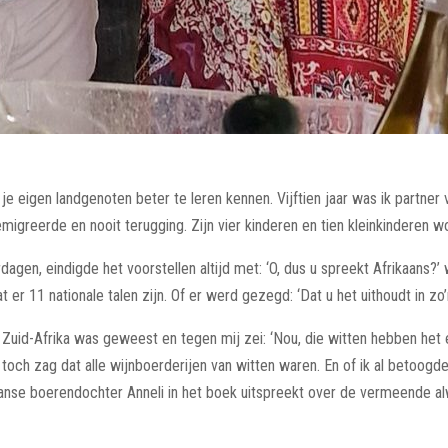
 je eigen landgenoten beter te leren kennen. Vijftien jaar was ik partn
emigreerde en nooit terugging. Zijn vier kinderen en tien kleinkinderen w
gen, eindigde het voorstellen altijd met: ‘O, dus u spreekt Afrikaans?’ 
 er 11 nationale talen zijn. Of er werd gezegd: ‘Dat u het uithoudt in zo’n
 Zuid-Afrika was geweest en tegen mij zei: ‘Nou, die witten hebben het 
och zag dat alle wijnboerderijen van witten waren. En of ik al betoogde 
aanse boerendochter Anneli in het boek uitspreekt over de vermeende a