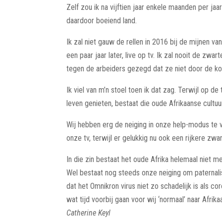
Zelf zou ik na vijftien jaar enkele maanden per ja
daardoor boeiend land.
Ik zal niet gauw de rellen in 2016 bij de mijnen va
een paar jaar later, live op tv. Ik zal nooit de 
tegen de arbeiders gezegd dat ze niet door de k
Ik viel van m’n stoel toen ik dat zag. Terwijl op 
leven genieten, bestaat die oude Afrikaanse cultu
Wij hebben erg de neiging in onze help-modus te ve
onze tv, terwijl er gelukkig nu ook een rijkere zwa
In die zin bestaat het oude Afrika helemaal niet me
Wel bestaat nog steeds onze neiging om paternalist
dat het Omnikron virus niet zo schadelijk is als c
wat tijd voorbij gaan voor wij ‘normaal’ naar Afrik
Catherine Keyl