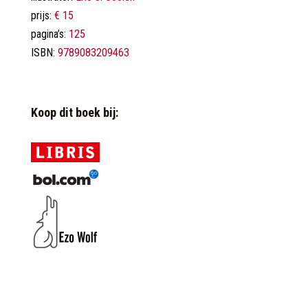
prijs:
€ 15
pagina’s:
125
ISBN:
9789083209463
Koop dit boek bij: