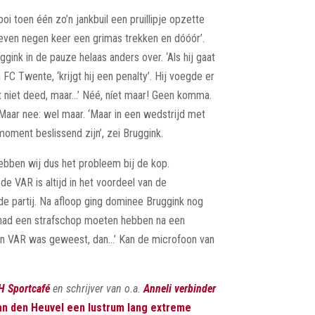
i toen één zo’n jankbuil een pruillipje opzette
ven negen keer een grimas trekken en dóóór’.
gink in de pauze helaas anders over. ‘Als hij gaat
n FC Twente, ‘krijgt hij een penalty’. Hij voegde er
 ’t niet deed, maar…’ Néé, níet maar! Geen komma.
 Maar nee: wel maar. ‘Maar in een wedstrijd met
oment beslissend zijn’, zei Bruggink.
hebben wij dus het probleem bij de kop.
de VAR is altijd in het voordeel van de
e partij. Na afloop ging dominee Bruggink nog
 had een strafschop moeten hebben na een
een VAR was geweest, dan…’ Kan de microfoon van
H Sportcafé
en schrijver van o.a.
Anneli verbinder
an den Heuvel een lustrum lang extreme