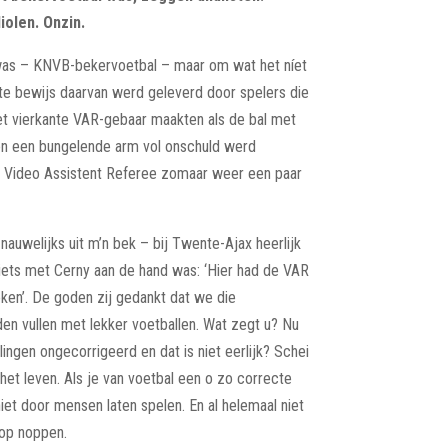
iolen. Onzin.
was – KNVB-bekervoetbal – maar om wat het níet
te bewijs daarvan werd geleverd door spelers die
t vierkante VAR-gebaar maakten als de bal met
en een bungelende arm vol onschuld werd
 Video Assistent Referee zomaar weer een paar
 nauwelijks uit m’n bek – bij Twente-Ajax heerlijk
iets met Cerny aan de hand was: ‘Hier had de VAR
ken’. De goden zij gedankt dat we die
den vullen met lekker voetballen. Wat zegt u? Nu
ingen ongecorrigeerd en dat is niet eerlijk? Schei
j het leven. Als je van voetbal een o zo correcte
iet door mensen laten spelen. En al helemaal niet
 op noppen.