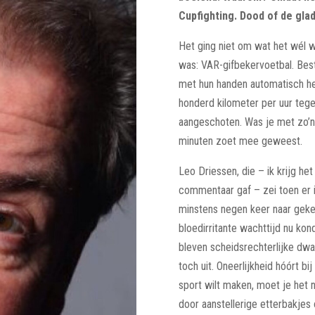
Cupfighting. Dood of de glad
Het ging niet om wat het wél 
was: VAR-gifbekervoetbal. Bes
met hun handen automatisch he
honderd kilometer per uur teg
aangeschoten. Was je met zo’n
minuten zoet mee geweest.
Leo Driessen, die – ik krijg het
commentaar gaf – zei toen er 
minstens negen keer naar geke
bloedirritante wachttijd nu kon
bleven scheidsrechterlijke dwal
toch uit. Oneerlijkheid hóórt bi
sport wilt maken, moet je het n
door aanstellerige etterbakjes