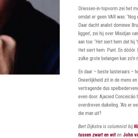
Driessen-in-topvorm zei het moo
omdat er geen VAR was: ‘Nog e
Daar dacht analist dominee Brug
liggen’, zei hij over Misidjan va
aan toe: ‘Het siert hem dat hij
Het siert hem. Punt. En dóóór.
zulke grote belangen kan zo’n m
En daar – beste luisteraars – 
Oneerlijkheid zit in de mens en 
vertragende dus spelbedervend
even door. Ajacied Conceicão
overdreven duikeling. ‘Als er 
die man uit?
Bert Dijkstra is columnist bij
N
tussen zwart en wit
en
John v