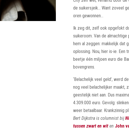
City zelf wel, verlamd door de
de suikersjeik… Want zoveel g
oren gewonnen…
Ik zeg dit, zelf ook opgefokt 
suikeroom. Van de almachtige 
hem al zeggen: makkelijk dat 
oplossing. Nou, hier is-ie. Ee
beetje één miljoen euro die Bar
bovengrens.
‘Belachelijk veel geld’, werd d
nog veel belachelijker maakt, 
geestelijk niet aan. Dus maximaa
4.309.000 euro. Gevolg: slinken
weer betaalbaar. Krankzinnig pl
Bert Dijkstra is columnist bij
N
tussen zwart en wit
en
John v