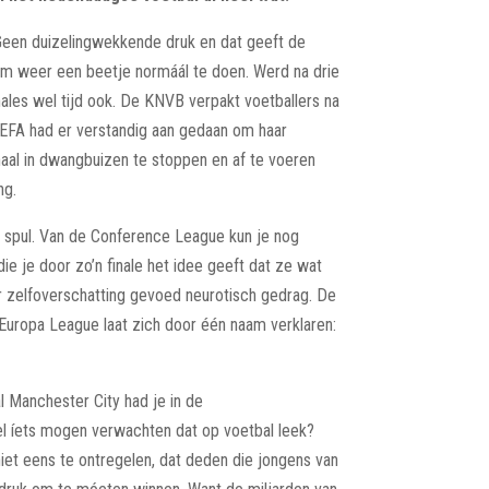
. Geen duizelingwekkende druk en dat geeft de
m weer een beetje normáál te doen. Werd na drie
les wel tijd ook. De KNVB verpakt voetballers na
UEFA had er verstandig aan gedaan om haar
ignaal in dwangbuizen te stoppen en af te voeren
ng.
e spul. Van de Conference League kun je nog
e je door zo’n finale het idee geeft dat ze wat
r zelfoverschatting gevoed neurotisch gedrag. De
Europa League laat zich door één naam verklaren:
l Manchester City had je in de
l íets mogen verwachten dat op voetbal leek?
niet eens te ontregelen, dat deden die jongens van