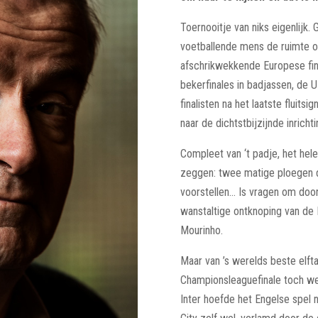
Toernooitje van niks eigenlijk
voetballende mens de ruimte o
afschrikwekkende Europese fina
bekerfinales in badjassen, de 
finalisten na het laatste fluits
naar de dichtstbijzijnde inrichti
Compleet van ‘t padje, het hel
zeggen: twee matige ploegen di
voorstellen… Is vragen om doo
wanstaltige ontknoping van de 
Mourinho.
Maar van ’s werelds beste elfta
Championsleaguefinale toch we
Inter hoefde het Engelse spel 