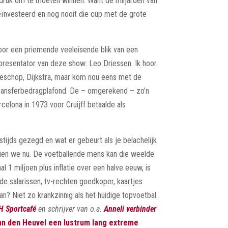
 druk om te móeten winnen. Want de miljarden van
eïnvesteerd en nog nooit die cup met de grote
door een priemende veeleisende blik van een
presentator van deze show: Leo Driessen. Ik hoor
geschop, Dijkstra, maar kom nou eens met de
n transferbedragplafond. De – omgerekend – zo’n
celona in 1973 voor Cruijff betaalde als
estijds gezegd en wat er gebeurt als je belachelijk
zien we nu. De voetballende mens kan die weelde
l 1 miljoen plus inflatie over een halve eeuw, is
de salarissen, tv-rechten goedkoper, kaartjes
an? Niet zo krankzinnig als het huidige topvoetbal.
H Sportcafé
en schrijver van o.a.
Anneli verbinder
an den Heuvel een lustrum lang extreme