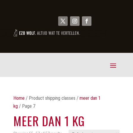
Home
/ Product shipping classes /
meer dan 1
kg
/ Page 7
MEER DAN 1 KG