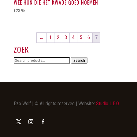
WEE HUN DIE HET KWADE GOED NOEMEN
€
23.95
←
1
2
3
4
5
6
7
ZOEK
Search
Search
for:
Ezo Wolf | © All rights reserved | Website:
Studio L.E.O.