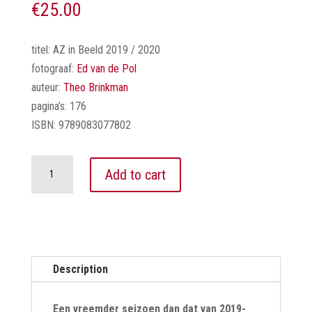
€
25.00
titel: AZ in Beeld 2019 / 2020
fotograaf:
Ed van de Pol
auteur:
Theo Brinkman
pagina’s: 176
ISBN: 9789083077802
AZ
Add to cart
in
Beeld
2019
/
2020
Description
quantity
Een vreemder seizoen dan dat van 2019-