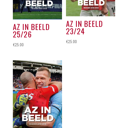
AZ IN BEELD
AZ IN BEELD
23/24
25/26
€
25.00
€
25.00