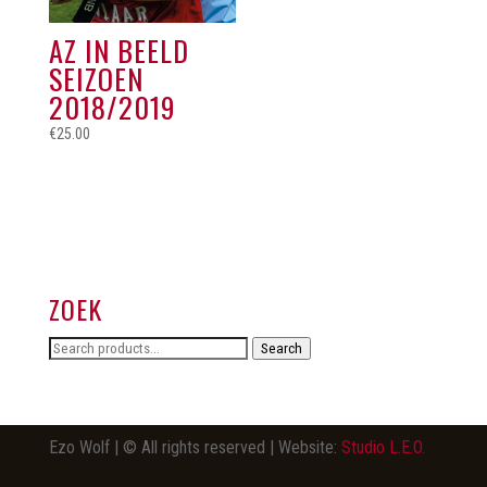
AZ IN BEELD
SEIZOEN
2018/2019
€
25.00
ZOEK
Search
Search
for:
Ezo Wolf | © All rights reserved | Website:
Studio L.E.O.