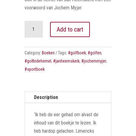
voorwoord van Jochem Myjer.
Golf
Add to cart
in
de
hemel
Category:
Boeken
Tags:
#golfboek
,
#golfen
,
quantity
#golfindehemel
,
#janheemskerk
,
#jochemmyjer
,
#sportboek
Description
‘Ik heb de eer gehad om alvast de
inhoud van dit boekje te lezen. Ik
heb hardop gelachen. Limericks