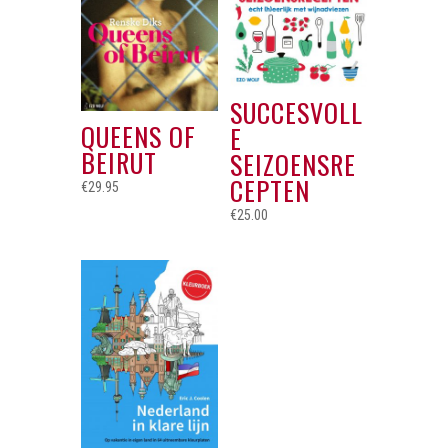
SUCCESVOLL
QUEENS OF
E
BEIRUT
SEIZOENSRE
CEPTEN
€
29.95
€
25.00