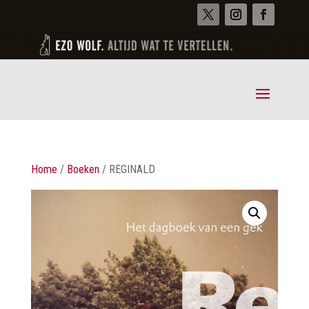
Home
/
Boeken
/ REGINALD