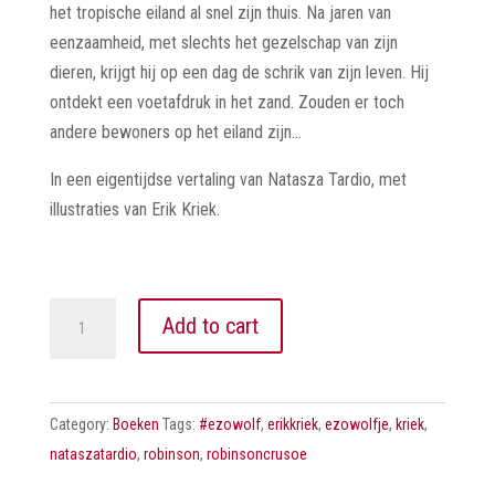
het tropische eiland al snel zijn thuis. Na jaren van
eenzaamheid, met slechts het gezelschap van zijn
dieren, krijgt hij op een dag de schrik van zijn leven. Hij
ontdekt een voetafdruk in het zand. Zouden er toch
andere bewoners op het eiland zijn…
In een eigentijdse vertaling van Natasza Tardio, met
illustraties van Erik Kriek.
Robinso
Add to cart
Crusoe
quantity
Category:
Boeken
Tags:
#ezowolf
,
erikkriek
,
ezowolfje
,
kriek
,
nataszatardio
,
robinson
,
robinsoncrusoe