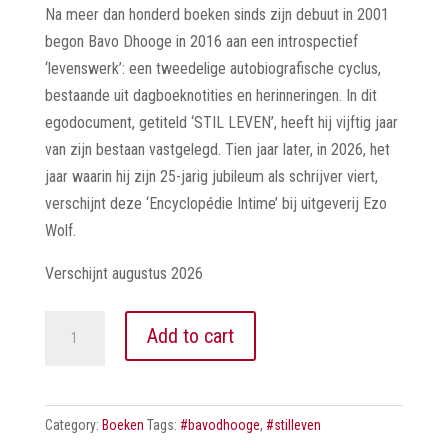
Na meer dan honderd boeken sinds zijn debuut in 2001
begon Bavo Dhooge in 2016 aan een introspectief
‘levenswerk’: een tweedelige autobiografische cyclus,
bestaande uit dagboeknotities en herinneringen. In dit
egodocument, getiteld ‘STIL LEVEN’, heeft hij vijftig jaar
van zijn bestaan vastgelegd. Tien jaar later, in 2026, het
jaar waarin hij zijn 25-jarig jubileum als schrijver viert,
verschijnt deze ‘Encyclopédie Intime’ bij uitgeverij Ezo
Wolf.
Verschijnt augustus 2026
STIL
Add to cart
LEVEN
[VOL
II]
Category:
Boeken
Tags:
#bavodhooge
,
#stilleven
quantity