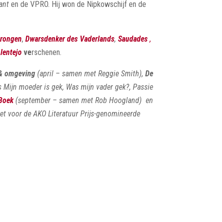
ant
en de VPRO. Hij won de Nipkowschijf en de
erongen
,
Dwarsdenker des Vaderlands
,
Saudades
,
lentejo
ve
rschenen.
 & omgeving
(april – samen met Reggie Smith),
De
 Mijn moeder is gek, Was mijn vader gek?, Passie
Boek
(september – samen met Rob Hoogland) en
et voor de AKO Literatuur Prijs-genomineerde