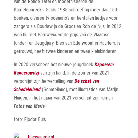
van de Ronde Tafel en moderniseerde de
Kameleonreeks. Sinds 1985 schreef hij meer dan 150
boeken, diverse tv-scenario’s en tientallen liedjes voor
zangers als Boudewijn de Groot en Rob de Nijs. In 2012
won hij met
Verdwijnkind
de prijs van de Vlaamse
Kinder- en Jeugdjury. Bies van Ede woont in Haarlem, is
getrouwd, heeft twee kinderen en twee kleinkinderen.
In 2020 verscheen het nieuwe jeugdboek
Kapoerem
Kapoerowitzj
van zijn hand. In de zomer van 2021
verschijnt zijn hervertelling van
De schat van
Schedeleiland
(Schateiland), met illustraties van Marijn
Huigen. In het najaar van 2021 verschijnt zijn roman
Foto’s van Maria
.
foto: Fjodor Buis
biesvanede.nl