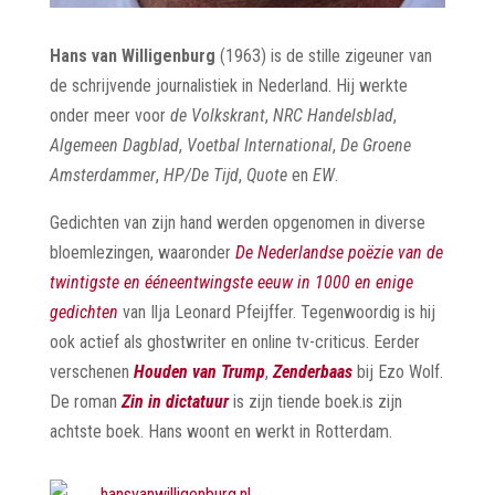
Hans van Willigenburg
(1963) is de stille zigeuner van
de schrijvende journalistiek in Nederland. Hij werkte
onder meer voor
de Volkskrant
,
NRC Handelsblad
,
Algemeen Dagblad
,
Voetbal International
,
De Groene
Amsterdammer
,
HP/De Tijd
,
Quote
en
EW
.
Gedichten van zijn hand werden opgenomen in diverse
bloemlezingen, waaronder
De Nederlandse poëzie van de
twintigste en ééneentwingste eeuw in 1000 en enige
gedichten
van Ilja Leonard Pfeijffer. Tegenwoordig is hij
ook actief als ghostwriter en online tv-criticus. Eerder
verschenen
Houden van Trump
,
Zenderbaas
bij Ezo Wolf.
De roman
Zin in dictatuur
is zijn tiende boek.is zijn
achtste boek. Hans woont en werkt in Rotterdam.
hansvanwilligenburg.nl