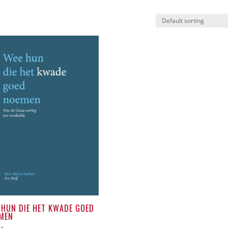
 HUN DIE HET KWADE GOED
MEN