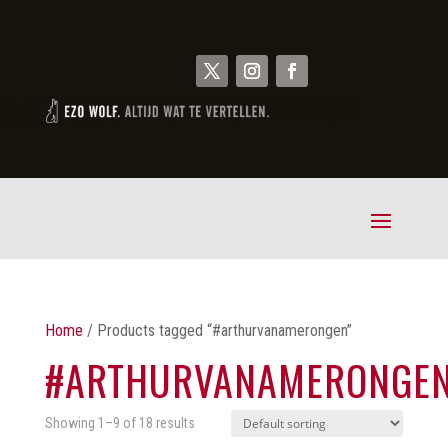
Home
/ Products tagged “#arthurvanamerongen”
#ARTHURVANAMERONGE
Showing 1–9 of 18 results