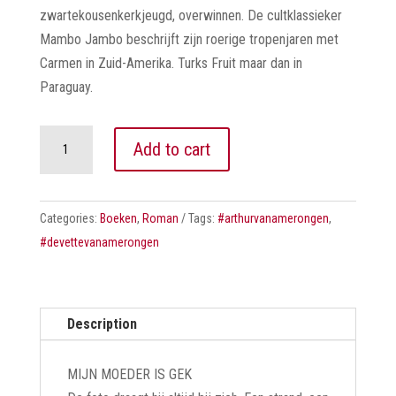
zwartekousenkerkjeugd, overwinnen. De cultklassieker
Mambo Jambo beschrijft zijn roerige tropenjaren met
Carmen in Zuid-Amerika. Turks Fruit maar dan in
Paraguay.
DE
Add to cart
VETTE
VAN
AMERONGEN
Categories:
Boeken
,
Roman
Tags:
#arthurvanamerongen
,
quantity
#devettevanamerongen
Description
MIJN MOEDER IS GEK