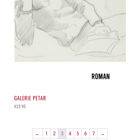
GALERIE PETAR
€
23.95
←
1
2
3
4
5
6
7
→