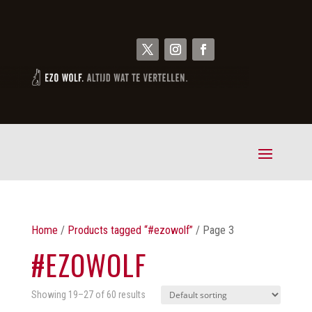
Home
/
Products tagged “#ezowolf”
/ Page 3
#EZOWOLF
Showing 19–27 of 60 results