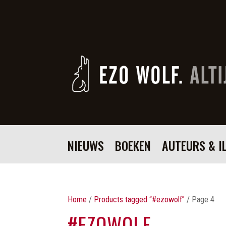
NIEUWS
BOEKEN
AUTEURS & I
Home
/
Products tagged “#ezowolf”
/ Page 4
#EZOWOLF