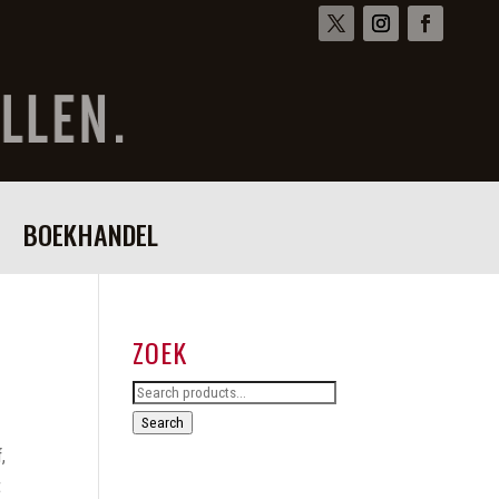
BOEKHANDEL
ZOEK
Search
for:
Search
,
t