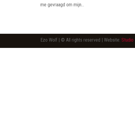
me gevraagd om mijn...
Ezo Wolf | © All rights reserved | Website:
Studio 