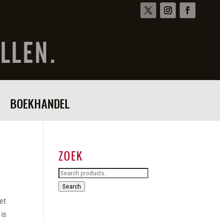
BOEKHANDEL
ZOEK
Search
for:
Search
et
 is